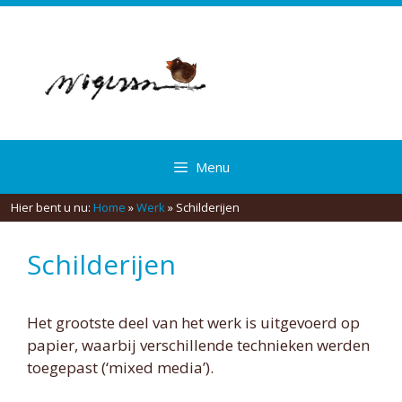
Spring
naar
inhoud
Menu
Hier bent u nu:
Home
»
Werk
»
Schilderijen
Schilderijen
Het grootste deel van het werk is uitgevoerd op
papier, waarbij verschillende technieken werden
toegepast (‘mixed media’).