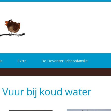
us
Extra
De Deventer Schoonfamilie
Vuur bij koud water