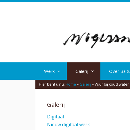
Spring
naar
inhoud
Werk
Galerij
Over Balt
Hier bent u nu:
Home
»
Galerij
»
Vuur bij koud water
Galerij
Digitaal
Nieuw digitaal werk