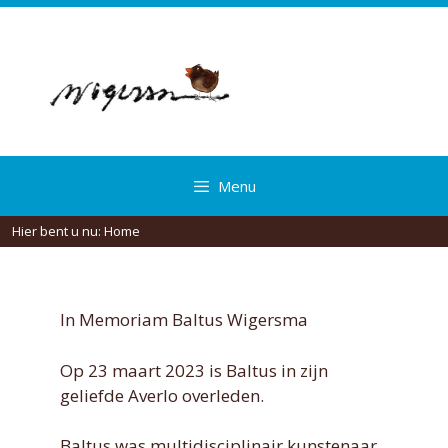
Spring
naar
inhoud
Menu
Hier bent u nu:
Home
In Memoriam Baltus Wigersma
Op 23 maart 2023 is Baltus in zijn
geliefde Averlo overleden.
Baltus was multidisciplinair kunstenaar,