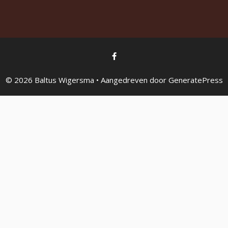
© 2026 Baltus Wigersma
• Aangedreven door
GeneratePress