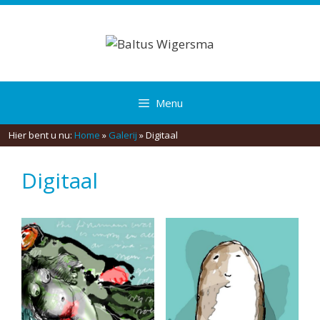
Spring
naar
inhoud
Menu
Hier bent u nu:
Home
»
Galerij
»
Digitaal
Digitaal