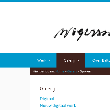
Spring
naar
inhoud
Werk
Galerij
Over Balt
Hier bent u nu:
Home
»
Galerij
»
Sporen
Galerij
Digitaal
Nieuw digitaal werk