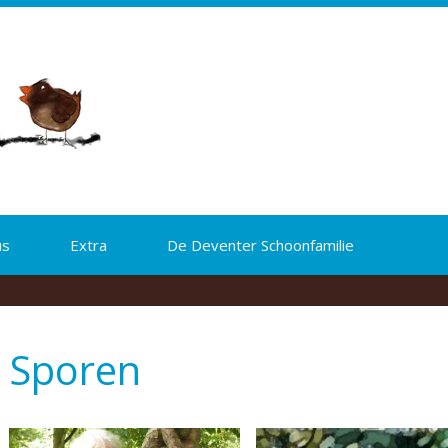
us
Extra
De Deventer Schoonfamilie
Sporen