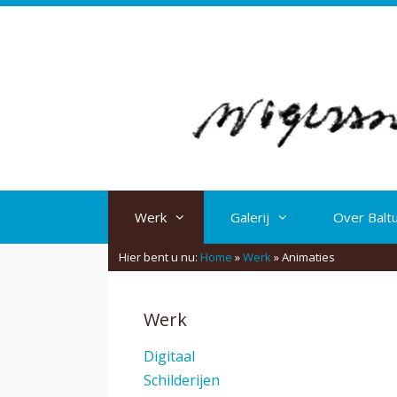
Spring
naar
inhoud
Werk
Galerij
Over Balt
Hier bent u nu:
Home
»
Werk
»
Animaties
Werk
Digitaal
Schilderijen